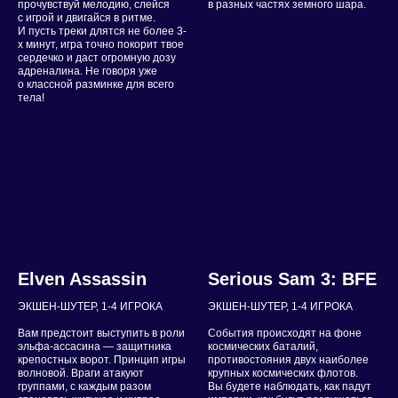
прочувствуй мелодию, слейся
в разных частях земного шара.
с игрой и двигайся в ритме.
И пусть треки длятся не более 3-
х минут, игра точно покорит твое
сердечко и даст огромную дозу
адреналина. Не говоря уже
о классной разминке для всего
тела!
Elven Assassin
Serious Sam 3: BFE
ЭКШЕН-ШУТЕР, 1-4 ИГРОКА
ЭКШЕН-ШУТЕР, 1-4 ИГРОКА
Вам предстоит выступить в роли
События происходят на фоне
эльфа-ассасина — защитника
космических баталий,
крепостных ворот. Принцип игры
противостояния двух наиболее
волновой. Враги атакуют
крупных космических флотов.
группами, с каждым разом
Вы будете наблюдать, как падут