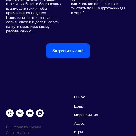
виртуальной игре. Готов ли
красочных ботов и бесконечных
ты стать лучшим фруто-ниндзя
взаимодействий, чтобы
в мире?
приблизиться к отдыху.
Приготовьтесь плескаться,
лепить снежки и делать селфи
на пути к максимальному
расслаблению!
Загрузить ещё
О нас
Цены
Мероприятия
Адрес
ИП Рогачева Оксана
Игры
Анатольевна