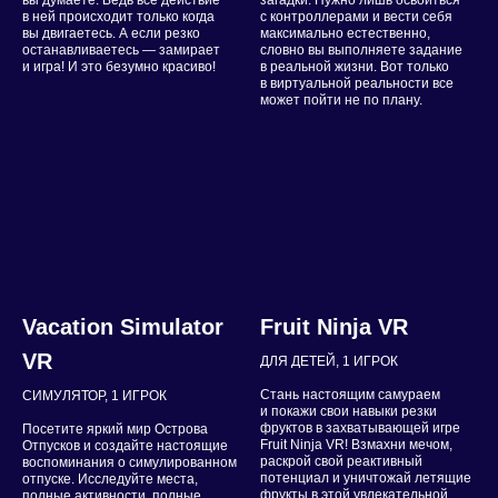
в ней происходит только когда
с контроллерами и вести себя
вы двигаетесь. А если резко
максимально естественно,
останавливаетесь — замирает
словно вы выполняете задание
и игра! И это безумно красиво!
в реальной жизни. Вот только
в виртуальной реальности все
может пойти не по плану.
Vacation Simulator
Fruit Ninja VR
VR
ДЛЯ ДЕТЕЙ, 1 ИГРОК
Стань настоящим самураем
СИМУЛЯТОР, 1 ИГРОК
и покажи свои навыки резки
фруктов в захватывающей игре
Посетите яркий мир Острова
Fruit Ninja VR! Взмахни мечом,
Отпусков и создайте настоящие
раскрой свой реактивный
воспоминания о симулированном
потенциал и уничтожай летящие
отпуске. Исследуйте места,
фрукты в этой увлекательной
полные активности, полные