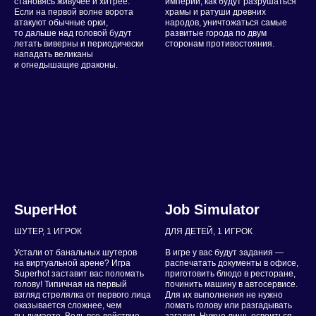
становясь живучее и хитрее.
империи, как будут разрушаться
Если на первой волне ворота
храмы и ратуши древних
атакуют обычные орки,
народов, уничтожаться самые
то дальше над головой будут
развитые города по двум
летать виверны и периодически
сторонам противостояния.
нападать великаны
и огнедышащие драконы.
SuperHot
Job Simulator
ШУТЕР, 1 ИГРОК
ДЛЯ ДЕТЕЙ, 1 ИГРОК
Устали от банальных шутеров
В игре у вас будут задания —
на виртуальной арене? Игра
распечатать документы в офисе,
Superhot заставит вас поломать
приготовить блюдо в ресторане,
голову! Типичная на первый
починить машину в автосервисе.
взгляд стрелялка от первого лица
Для их выполнения не нужно
оказывается сложнее, чем
ломать голову или разгадывать
вы думаете. Ведь все действие
загадки. Нужно лишь освоиться