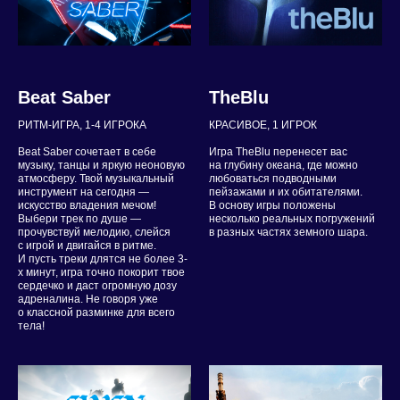
Beat Saber
TheBlu
РИТМ-ИГРА, 1-4 ИГРОКA
КРАСИВОЕ, 1 ИГРОК
Beat Saber сочетает в себе
Игра TheBlu перенесет вас
музыку, танцы и яркую неоновую
на глубину океана, где можно
атмосферу. Твой музыкальный
любоваться подводными
инструмент на сегодня —
пейзажами и их обитателями.
искусство владения мечом!
В основу игры положены
Выбери трек по душе —
несколько реальных погружений
прочувствуй мелодию, слейся
в разных частях земного шара.
с игрой и двигайся в ритме.
И пусть треки длятся не более 3-
х минут, игра точно покорит твое
сердечко и даст огромную дозу
адреналина. Не говоря уже
о классной разминке для всего
тела!