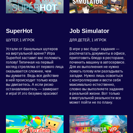
SuperHot
Job Simulator
ШУТЕР, 1 ИГРОК
ДЛЯ ДЕТЕЙ, 1 ИГРОК
Устали от банальных шутеров
В игре у вас будут задания —
на виртуальной арене? Игра
распечатать документы в офисе,
Superhot заставит вас поломать
приготовить блюдо в ресторане,
голову! Типичная на первый
починить машину в автосервисе.
взгляд стрелялка от первого лица
Для их выполнения не нужно
оказывается сложнее, чем
ломать голову или разгадывать
вы думаете. Ведь все действие
загадки. Нужно лишь освоиться
в ней происходит только когда
с контроллерами и вести себя
вы двигаетесь. А если резко
максимально естественно,
останавливаетесь — замирает
словно вы выполняете задание
и игра! И это безумно красиво!
в реальной жизни. Вот только
в виртуальной реальности все
может пойти не по плану.