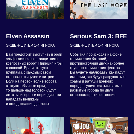
Elven Assassin
Serious Sam 3: BFE
ЭКШЕН-ШУТЕР, 1-4 ИГРОКА
ЭКШЕН-ШУТЕР, 1-4 ИГРОКА
Вам предстоит выступить в роли
События происходят на фоне
эльфа-ассасина — защитника
космических баталий,
крепостных ворот. Принцип игры
противостояния двух наиболее
волновой. Враги атакуют
крупных космических флотов.
группами, с каждым разом
Вы будете наблюдать, как падут
становясь живучее и хитрее.
империи, как будут разрушаться
Если на первой волне ворота
храмы и ратуши древних
атакуют обычные орки,
народов, уничтожаться самые
то дальше над головой будут
развитые города по двум
летать виверны и периодически
сторонам противостояния.
нападать великаны
и огнедышащие драконы.