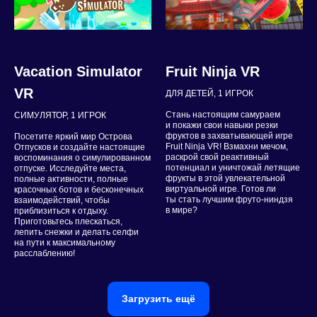
Vacation Simulator
Fruit Ninja VR
VR
ДЛЯ ДЕТЕЙ, 1 ИГРОК
Стань настоящим самураем
СИМУЛЯТОР, 1 ИГРОК
и покажи свои навыки резки
фруктов в захватывающей игре
Посетите яркий мир Острова
Fruit Ninja VR! Взмахни мечом,
Отпусков и создайте настоящие
раскрой свой реактивный
воспоминания о симулированном
потенциал и уничтожай летящие
отпуске. Исследуйте места,
фрукты в этой увлекательной
полные активности, полные
виртуальной игре. Готов ли
красочных ботов и бесконечных
ты стать лучшим фруто-ниндзя
взаимодействий, чтобы
в мире?
приблизиться к отдыху.
Приготовьтесь плескаться,
лепить снежки и делать селфи
на пути к максимальному
расслаблению!
Загрузить ещё