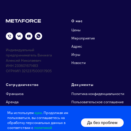
О нас
Цены
Мероприятия
Адрес
Индивидуальный
Игры
предприниматель Винжега
Алексей Николаевич
Новости
ИНН 233601671483
ОГРНИП 321237500017905
Сотрудничество
Документы
Франшиза
Политика конфиденциальности
Аренда
Пользовательское соглашение
Мы используем
куки
. Продолжая им
пользоваться, вы соглашаетесь на
Да без проблем
обработку персональных данных в
соответствии c
политикой