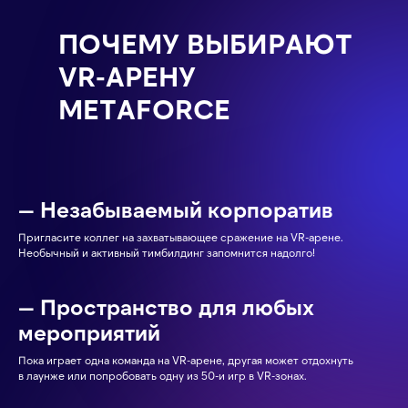
ПОЧЕМУ ВЫБИРАЮТ
VR-АРЕНУ
METAFORCE
— Незабываемый корпоратив
Пригласите коллег на захватывающее сражение на VR-арене.
Необычный и активный тимбилдинг запомнится надолго!
— Пространство для любых
мероприятий
Пока играет одна команда на VR-арене, другая может отдохнуть
в лаунже или попробовать одну из 50-и игр в VR-зонах.