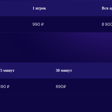
1 игрок
Вся а
990 ₽
8 90
15 минут
30 минут
490 ₽
690₽