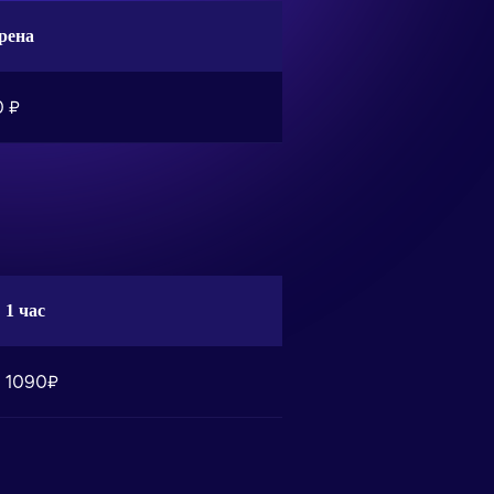
рена
0 ₽
1 час
1090₽