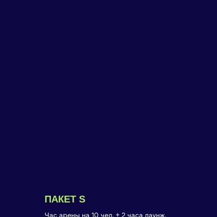
ПАКЕТ S
Час арены на 10 чел. + 2 часа лаунж.