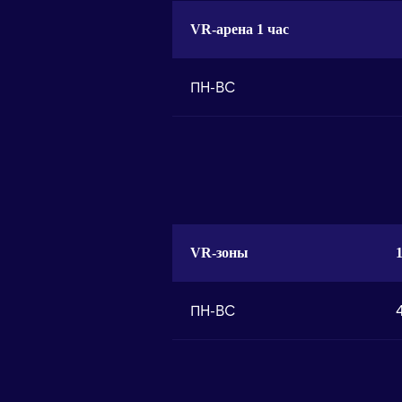
VR-арена 1 час
ПН-ВС
VR-зоны
ПН-ВС