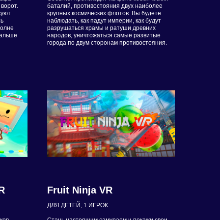
ворот.
баталий, противостояния двух наиболее
куют
крупных космических флотов. Вы будете
сь
наблюдать, как падут империи, как будут
волне
разрушаться храмы и ратуши древних
дальше
народов, уничтожаться самые развитые
города по двум сторонам противостояния.
ы
R
Fruit Ninja VR
ДЛЯ ДЕТЕЙ, 1 ИГРОК