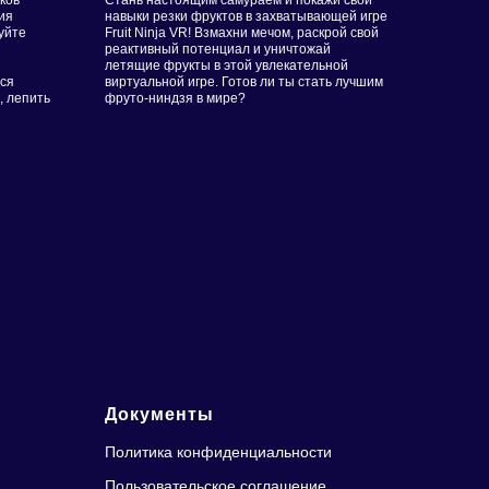
ков
Стань настоящим самураем и покажи свои
ия
навыки резки фруктов в захватывающей игре
уйте
Fruit Ninja VR! Взмахни мечом, раскрой свой
реактивный потенциал и уничтожай
летящие фрукты в этой увлекательной
ься
виртуальной игре. Готов ли ты стать лучшим
, лепить
фруто-ниндзя в мире?
Документы
Политика конфиденциальности
Пользовательское соглашение