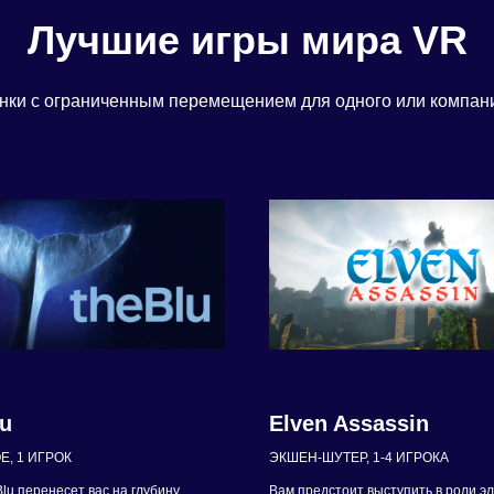
Лучшие игры мира VR
нки с ограниченным перемещением для одного или компани
u
Elven Assassin
Е, 1 ИГРОК
ЭКШЕН-ШУТЕР, 1-4 ИГРОКА
lu перенесет вас на глубину
Вам предстоит выступить в роли э