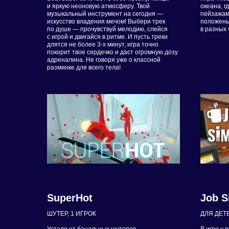
и яркую неоновую атмосферу. Твой
океана, 
музыкальный инструмент на сегодня —
пейзажами
искусство владения мечом! Выбери трек
положены
по душе — прочувствуй мелодию, слейся
в разных 
с игрой и двигайся в ритме. И пусть треки
длятся не более 3-х минут, игра точно
покорит твое сердечко и даст огромную дозу
адреналина. Не говоря уже о классной
разминке для всего тела!
SuperHot
Job S
ШУТЕР, 1 ИГРОК
ДЛЯ ДЕТЕ