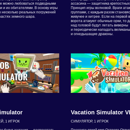
где можно любоваться подводными
ассасина — защитника крепостных 
 и их обитателями. В основу игры
Принцип игры волновой. Враги ата
 несколько реальных погружений
группами, с каждым разом становя
частях земного шара.
живучее и хитрее. Если на первой 
ворота атакуют обычные орки, то 
над головой будут летать виверны
и периодически нападать великан
и огнедышащие драконы.
imulator
Vacation Simulator V
Й, 1 ИГРОК
СИМУЛЯТОР, 1 ИГРОК