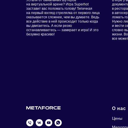
Устали от банальных шутеров
В игре у 
на виртуальной арене? Игра Superhot
документ
заставит вас поломать голову! Типичная
в рестор
на первый взгляд стрелялка от первого лица
в автосер
оказывается сложнее, чем вы думаете. Ведь
ломать го
все действие в ней происходит только когда
Нужно ли
вы двигаетесь. А если резко
и вести с
останавливаетесь — замирает и игра! И это
словно в
безумно красиво!
жизни. Во
все может
О нас
Цены
Меропр