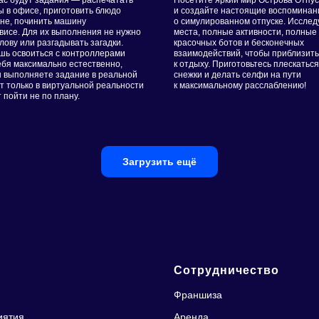
вас будут задания — распечатать
Посетите яркий мир Острова Отпус
ы в офисе, приготовить блюдо
и создайте настоящие воспоминан
ане, починить машину
о симулированном отпуске. Исслед
висе. Для их выполнения не нужно
места, полные активности, полные
лову или разгадывать загадки.
красочных ботов и бесконечных
шь освоиться с контроллерами
взаимодействий, чтобы приблизит
ебя максимально естественно,
к отдыху. Приготовьтесь плескаться
ы выполняете задание в реальной
снежки и делать селфи на пути
т только в виртуальной реальности
к максимальному расслаблению!
 пойти не по плану.
Загрузить ещё
Сотрудничество
Франшиза
иятия
Аренда