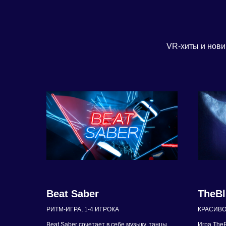
VR-хиты и нови
Beat Saber
TheBl
РИТМ-ИГРА, 1-4 ИГРОКA
КРАСИВО
Beat Saber сочетает в себе музыку, танцы
Игра TheB