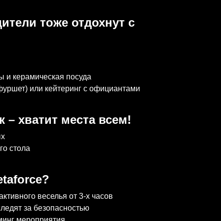
ители тоже отдохнут с
ры и керамическая посуда
 фуршет) или кейтеринг с официантами
 – хватит места всем!
ых
ого стола
taforce?
ктивного веселья от 3-х часов
ледят за безопасностью
минг мероприятия