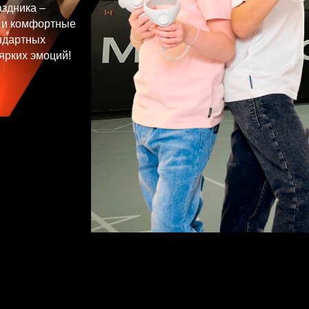
аздника –
 и комфортные
андартных
ярких эмоций!