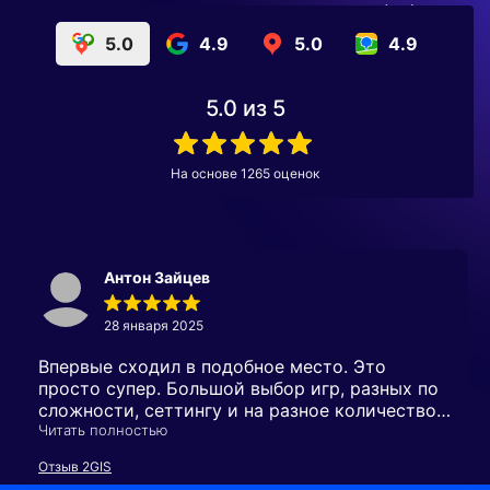
5.0
4.9
5.0
4.9
5.0
из 5
На основе
1265
оценок
Антон Зайцев
28 января 2025
Впервые сходил в подобное место. Это
просто супер. Большой выбор игр, разных по
сложности, сеттингу и на разное количество
человек.) Можно прийти компанией друзей и
Читать полностью
от души повеселиться))
Отзыв 2GIS